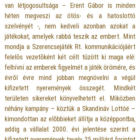
van létjogosultsága – Erent Gábor is minden
héten megveszi az ötös- és a hatoslottó
szelvényét -, nem kedveli azonban azokat a
játékokat, amelyek rabbá teszik az embert. Mint
mondja a Szerencsejáték Rt. kommunikációjáért
felelõs vezetõként két célt tûzött ki maga elé:
felhívni az emberek figyelmét a játék örömére, és
évrõl évre mind jobban megnövelni a végül
kifizetett nyeremények összegét. Mindkét
területen sikereket könyvelhetett el. Miközben
néhány kampány – köztük a Skandináv Lottóé –
kimondottan az elõbbieket állítja a középpontba,
addig a vállalat 2000. évi jelentése szerint a
kifizetett nyeremények tavaly 25 milliárd forintot