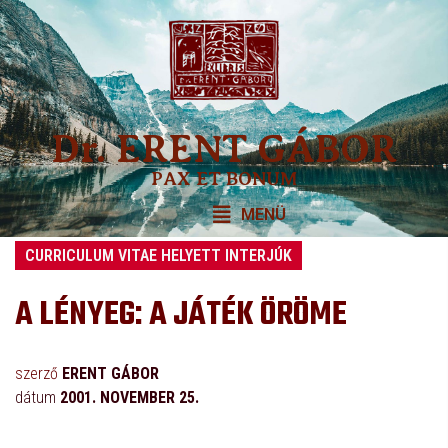
Dr. ERENT GÁBOR
PAX ET BONUM
MENÜ
CURRICULUM VITAE HELYETT INTERJÚK
A LÉNYEG: A JÁTÉK ÖRÖME
szerző
ERENT GÁBOR
dátum
2001. NOVEMBER 25.