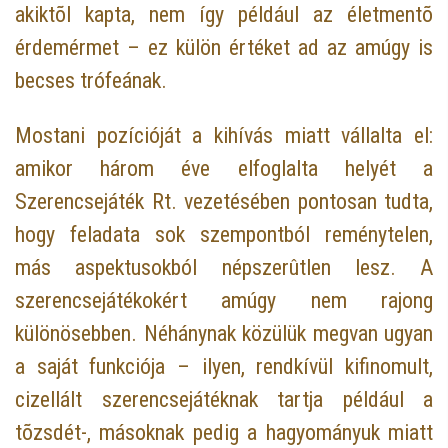
akiktõl kapta, nem így például az életmentõ
érdemérmet – ez külön értéket ad az amúgy is
becses trófeának.
Mostani pozícióját a kihívás miatt vállalta el:
amikor három éve elfoglalta helyét a
Szerencsejáték Rt. vezetésében pontosan tudta,
hogy feladata sok szempontból reménytelen,
más aspektusokból népszerûtlen lesz. A
szerencsejátékokért amúgy nem rajong
különösebben. Néhánynak közülük megvan ugyan
a saját funkciója – ilyen, rendkívül kifinomult,
cizellált szerencsejátéknak tartja például a
tõzsdét-, másoknak pedig a hagyományuk miatt