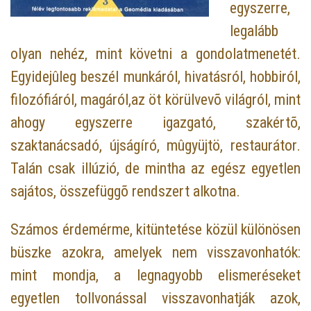
egyszerre,
legalább
olyan nehéz, mint követni a gondolatmenetét.
Egyidejûleg beszél munkáról, hivatásról, hobbiról,
filozófiáról, magáról,az öt körülvevõ világról, mint
ahogy egyszerre igazgató, szakértõ,
szaktanácsadó, újságíró, mûgyüjtö, restaurátor.
Talán csak illúzió, de mintha az egész egyetlen
sajátos, összefüggõ rendszert alkotna.
Számos érdemérme, kitüntetése közül különösen
büszke azokra, amelyek nem visszavonhatók:
mint mondja, a legnagyobb elismeréseket
egyetlen tollvonással visszavonhatják azok,