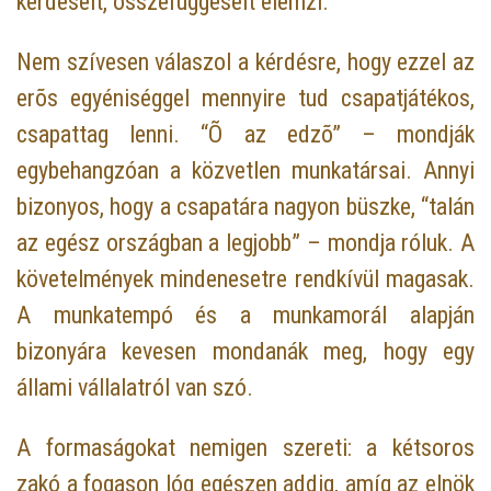
kérdéseit, összefüggéseit elemzi.
Nem szívesen válaszol a kérdésre, hogy ezzel az
erõs egyéniséggel mennyire tud csapatjátékos,
csapattag lenni. “Õ az edzõ” – mondják
egybehangzóan a közvetlen munkatársai. Annyi
bizonyos, hogy a csapatára nagyon büszke, “talán
az egész országban a legjobb” – mondja róluk. A
követelmények mindenesetre rendkívül magasak.
A munkatempó és a munkamorál alapján
bizonyára kevesen mondanák meg, hogy egy
állami vállalatról van szó.
A formaságokat nemigen szereti: a kétsoros
zakó a fogason lóg egészen addig, amíg az elnök