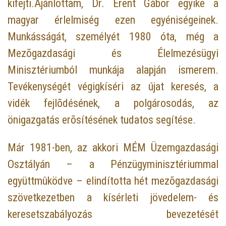
kifejti.Ajánlottam, Dr. Erent Gábor egyike a
magyar érlelmiség ezen egyéniségeinek.
Munkásságát, személyét 1980 óta, még a
Mezõgazdasági és Élelmezésügyi
Minisztériumból munkája alapján ismerem.
Tevékenységét végigkíséri az újat keresés, a
vidék fejlõdésének, a polgárosodás, az
önigazgatás erõsítésének tudatos segítése.
Már 1981-ben, az akkori MÉM Üzemgazdasági
Osztályán – a Pénzügyminisztériummal
együttmûködve – elindította hét mezõgazdasági
szövetkezetben a kísérleti jövedelem- és
keresetszabályozás bevezetését