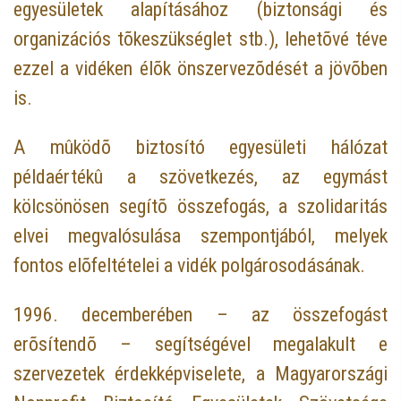
egyesületek alapításához (biztonsági és
organizációs tõkeszükséglet stb.), lehetõvé téve
ezzel a vidéken élõk önszervezõdését a jövõben
is.
A mûködõ biztosító egyesületi hálózat
példaértékû a szövetkezés, az egymást
kölcsönösen segítõ összefogás, a szolidaritás
elvei megvalósulása szempontjából, melyek
fontos elõfeltételei a vidék polgárosodásának.
1996. decemberében – az összefogást
erõsítendõ – segítségével megalakult e
szervezetek érdekképviselete, a Magyarországi