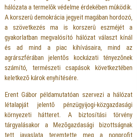
hálózata a termelõk védelme érdekében mûködik.
A korszerû demokrácia jegyeit magában hordozó,
a szövetkezés ma is korszerû eszméjét a
gyakorlatban megvalósító hálózat választ kínál
és ad mind a piac kihívásaira, mind az
agrárszférában jelentõs kockázati tényezõnek
számító, természeti csapások következtében
keletkezõ károk enyhítésére.
Erent Gábor példamutatóan szervezi a hálózat
létalapját jelentõ pénzügyijogi-közgazdasági
környezeti hátteret. A biztosítási törvény
tárgyalásakor a Mezõgazdasági bizottságnak
tett javaslata teremtette meg a nonprofit