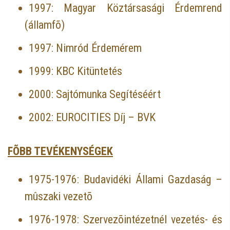
1997: Magyar Köztársasági Érdemrend
(államfõ)
1997: Nimród Érdemérem
1999: KBC Kitüntetés
2000: Sajtómunka Segítéséért
2002: EUROCITIES Díj – BVK
FÕBB TEVÉKENYSÉGEK
1975-1976: Budavidéki Állami Gazdaság –
mûszaki vezetõ
1976-1978: Szervezõintézetnél vezetés- és