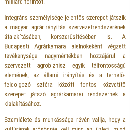
milliárd forintot.
Integráns személyisége jelentõs szerepet játszik
a magyar agrárirányítás szervezetrendszerének
átalakításában, korszerûsítésében is. A
Budapesti Agrárkamara alelnökeként végzett
tevékenysége nagymértékben hozzájárul a
szervezett agrobiznisz egyik télfontosságú
elemének, az állami irányítás és a ternelõ-
feldolgozó szféra között fontos közvetítõ
szerepet játszó agrárkamarai rendszernek a
kialakításához.
Szemlélete és munkássága révén vallja, hogy a
kultúrának erõsödnie kell mind az üzleti, mind