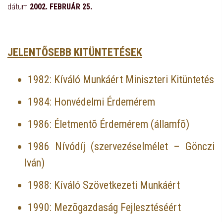
dátum
2002. FEBRUÁR 25.
JELENTÕSEBB KITÜNTETÉSEK
1982: Kíváló Munkáért Miniszteri Kitüntetés
1984: Honvédelmi Érdemérem
1986: Életmentõ Érdemérem (államfõ)
1986 Nívódíj (szervezéselmélet – Gönczi
Iván)
1988: Kíváló Szövetkezeti Munkáért
1990: Mezõgazdaság Fejlesztéséért