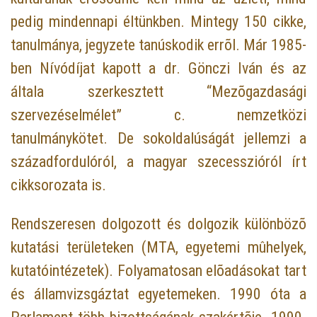
pedig mindennapi éltünkben. Mintegy 150 cikke,
tanulmánya, jegyzete tanúskodik errõl. Már 1985-
ben Nívódíjat kapott a dr. Gönczi Iván és az
általa szerkesztett “Mezõgazdasági
szervezéselmélet” c. nemzetközi
tanulmánykötet. De sokoldalúságát jellemzi a
századfordulóról, a magyar szecesszióról írt
cikksorozata is.
Rendszeresen dolgozott és dolgozik különbözõ
kutatási területeken (MTA, egyetemi mûhelyek,
kutatóintézetek). Folyamatosan elõadásokat tart
és államvizsgáztat egyetemeken. 1990 óta a