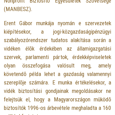
Nonprofit Biztosító Egyesületek Szövetsége
(MANBESZ).
Erent Gábor munkája nyomán e szervezetek
kiépítésekor, a jogi-közgazdaságipénzügyi
szabályozórendszer tudatos alakítása során a
vidéken élõk érdekében az államigazgatási
szervek, parlamenti pártok, érdekképviseletek
olyan összefogása valósult meg, amely
követendõ példa lehet a gazdaság valamennyi
szereplõje számára. E munka értékelésekor, a
vidék biztosítási gondjainak megoldásakor ne
felejtsük el, hogy a Magyarországon mûködõ
biztosítók 1996-os árbevétele meghaladta a 160