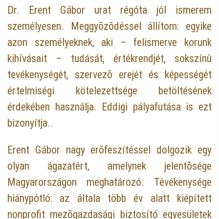
Dr. Erent Gábor urat régóta jól ismerem
személyesen. Meggyõzõdéssel állítom: egyike
azon személyeknek, aki – felismerve korunk
kihívásait – tudását, értékrendjét, sokszínû
tevékenységét, szervezõ erejét és képességét
értelmiségi kötelezettsége betöltésének
érdekében használja. Eddigi pályafutása is ezt
bizonyítja..
Erent Gábor nagy erõfeszítéssel dolgozik egy
olyan ágazatért, amelynek jelentõsége
Magyarországon meghatározó. Tévékenysége
hiánypótló: az általa több év alatt kiépített
nonprofit mezõgazdasági biztosító egyesületek