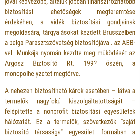
jóval kedvezõbb, általuk jobban finanszírozhatóbb
biztosítási lehetõségek megteremtése
érdekéhen, a vidék biztosítási gondjainak
megoldására, tárgyalásokat kezdett Brüsszelben
a belga Parasztszövetség biztosítójával. az ABB-
vel. Munkája nyomán kezdte meg mûködését az
Argosz Biztosító Rt. 199? õszén, a
monopolhelyzetet megtörve.
A nehezen biztosítható károk esetében – látva a
termelõk nagyfokú kiszolgáltatottságát –
felépítette a nonprofit biztosítási egyesületek
hálózatát. Ez a termelõk, szövetkezõk “saját
biztosító társasága” egyesületi formában a