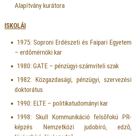
Alapítvány kurátora
ISKOLÁI
1975: Soproni Erdészeti és Faipari Egyetem
– erdõmérnöki kar
1980: GATE – pénzügyi-számviteli szak
1982: Közgazdasági, pénzügyi, szervezési
doktorátus
1990: ELTE – politikatudományi kar
1998: Skull Kommunikáció felsõfokú PR-
képzés Nemzetközi judobíró, edzõ,