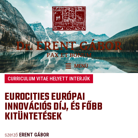
Dr. ERENT GÁBOR
PAX ET BONUM
MENÜ
CURRICULUM VITAE HELYETT INTERJÚK
EUROCITIES EURÓPAI
INNOVÁCIÓS DÍJ, ÉS FŐBB
KITÜNTETÉSEK
szerző
ERENT GÁBOR