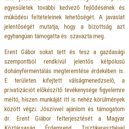
egyesületek további kedvezõ fejlõdésének és
mûködési feltételeinek lehetõségét. A javaslat
jelentõségét mutatja, hogy a bízottság azt
egyhangúan támogatta és .szavazta meg.
Erent Gábor sokat tett és tesz a gazdasági
szempontból rendkívül jelentõs kétpólusú
dohányfermentálás megteremtése érdekében is.
E területen kifejtett válságmenedzselõ, a
privatizációt elõkészítõ tevékenysége figyelemre
méltó, hiszen munkáját itt is nehéz körülmények
között végzi. Jószívvel ajánlom és támogatom
dr. Erent Giábor felterjesztését a Magyar
Köztársaság Érdemrend Tisztikeresztjével