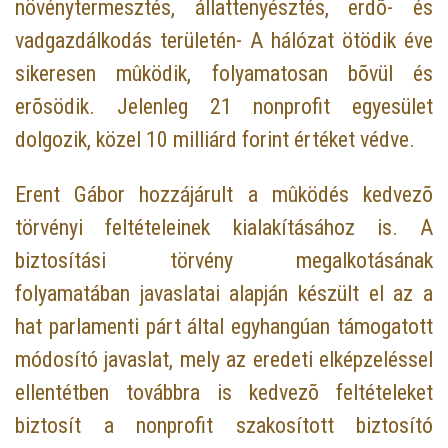
növénytermesztés, állattenyésztés, erdõ- és
vadgazdálkodás területén- A hálózat ötödik éve
sikeresen mûködik, folyamatosan bõvül és
erõsödik. Jelenleg 21 nonprofit egyesület
dolgozik, közel 10 milliárd forint értéket védve.
Erent Gábor hozzájárult a mûködés kedvezõ
törvényi feltételeinek kialakításához is. A
biztosítási törvény megalkotásának
folyamatában javaslatai alapján készült el az a
hat parlamenti párt által egyhangúan támogatott
módosító javaslat, mely az eredeti elképzeléssel
ellentétben továbbra is kedvezõ feltételeket
biztosít a nonprofit szakosított biztosító