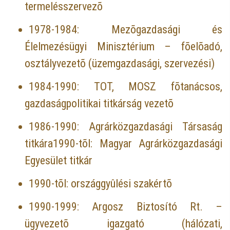
termelésszervezõ
1978-1984: Mezõgazdasági és
Élelmezésügyi Minisztérium – fõelõadó,
osztályvezetõ (üzemgazdasági, szervezési)
1984-1990: TOT, MOSZ fõtanácsos,
gazdaságpolitikai titkárság vezetõ
1986-1990: Agrárközgazdasági Társaság
titkára1990-tõl: Magyar Agrárközgazdasági
Egyesület titkár
1990-tõl: országgyûlési szakértõ
1990-1999: Argosz Biztosító Rt. –
ügyvezetõ igazgató (hálózati,