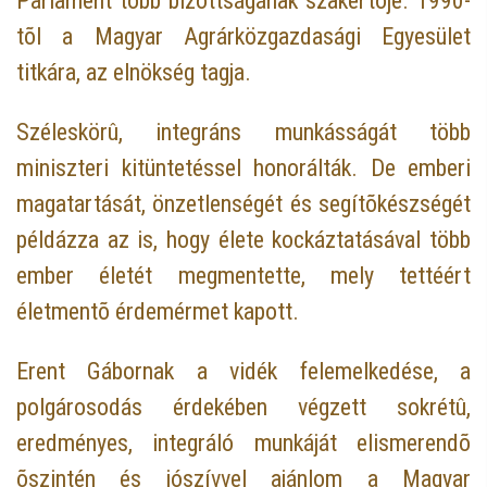
Parlament több bizottságának szakértõje. 1990-
tõl a Magyar Agrárközgazdasági Egyesület
titkára, az elnökség tagja.
Széleskörû, integráns munkásságát több
miniszteri kitüntetéssel honorálták. De emberi
magatartását, önzetlenségét és segítõkészségét
példázza az is, hogy élete kockáztatásával több
ember életét megmentette, mely tettéért
életmentõ érdemérmet kapott.
Erent Gábornak a vidék felemelkedése, a
polgárosodás érdekében végzett sokrétû,
eredményes, integráló munkáját elismerendõ
õszintén és jószívvel ajánlom a Magyar