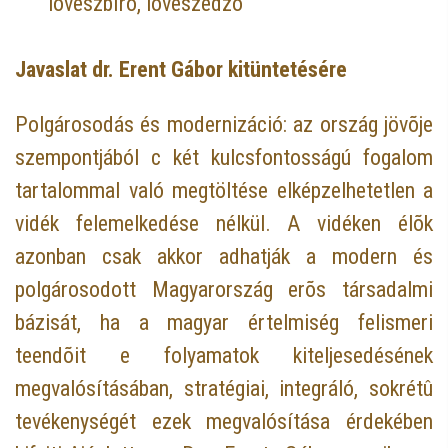
lövészbíró, lövészedzõ
Javaslat dr. Erent Gábor kitüntetésére
Polgárosodás és modernizáció: az ország jövõje
szempontjából c két kulcsfontosságú fogalom
tartalommal való megtöltése elképzelhetetlen a
vidék felemelkedése nélkül. A vidéken élõk
azonban csak akkor adhatják a modern és
polgárosodott Magyarország erõs társadalmi
bázisát, ha a magyar értelmiség felismeri
teendõit e folyamatok kiteljesedésének
megvalósításában, stratégiai, integráló, sokrétû
tevékenységét ezek megvalósítása érdekében