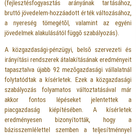
(fejlesztésfogyasztás arányának tartásához,
bruttó jövedelem-hozzáadott érték változásához,
a nyereség tömegétõl, valamint az egyéni
jövedelmek alakulásától függõ szabályozás).
A közgazdasági-pénzügyi, belsõ szervezeti és
irányítási rendszerek átalakításának eredményeit
tapasztalva újabb 92 mezõgazdasági vállalatnál
folytatódtak a kísérletek. Ezek a közgazdasági
szabályozás folyamatos változtatásával már
akkor fontos lépéseket jelentettek a
piacgazdaság kiépítésében. A kísérletek
eredményesen bizonyították, hogy a
bázisszemlélettel szemben a teljesítménnyel