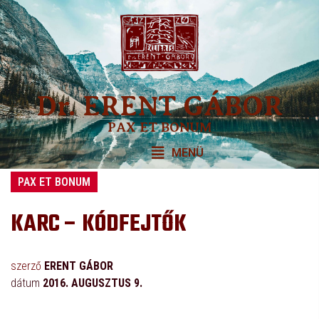
Dr. ERENT GÁBOR
PAX ET BONUM
MENÜ
PAX ET BONUM
KARC – KÓDFEJTŐK
szerző
ERENT GÁBOR
dátum
2016. AUGUSZTUS 9.