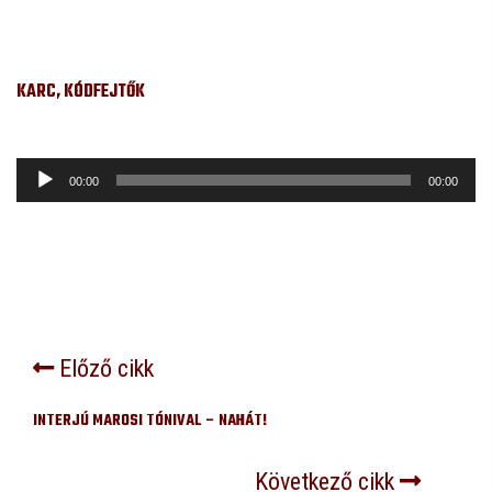
KARC, KÓDFEJTŐK
Audió
00:00
00:00
lejátszó
Előző cikk
INTERJÚ MAROSI TÓNIVAL – NAHÁT!
Következő cikk